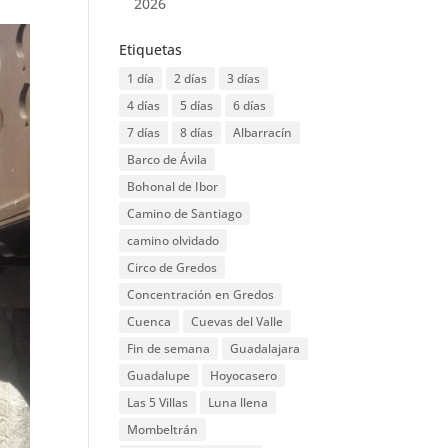
2026
Etiquetas
1 día
2 días
3 días
4 días
5 días
6 días
7 días
8 días
Albarracín
Barco de Ávila
Bohonal de Ibor
Camino de Santiago
camino olvidado
Circo de Gredos
Concentración en Gredos
Cuenca
Cuevas del Valle
Fin de semana
Guadalajara
Guadalupe
Hoyocasero
Las 5 Villas
Luna llena
Mombeltrán