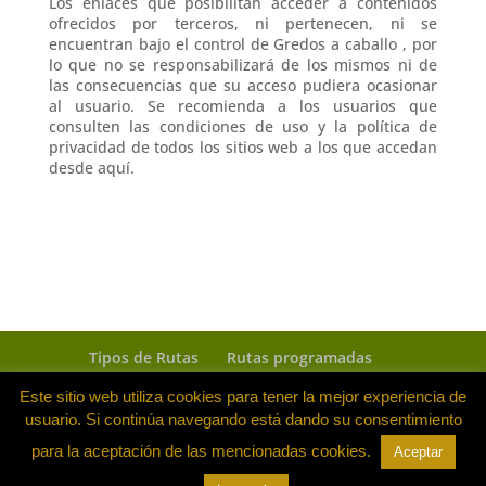
Los enlaces que posibilitan acceder a contenidos
ofrecidos por terceros, ni pertenecen, ni se
encuentran bajo el control de Gredos a caballo , por
lo que no se responsabilizará de los mismos ni de
las consecuencias que su acceso pudiera ocasionar
al usuario. Se recomienda a los usuarios que
consulten las condiciones de uso y la política de
privacidad de todos los sitios web a los que accedan
desde aquí.
Tipos de Rutas
Rutas programadas
Ven con tu caballo
Rutas realizadas
Este sitio web utiliza cookies para tener la mejor experiencia de
Hotel Rural Cuarto de Milla
usuario. Si continúa navegando está dando su consentimiento
para la aceptación de las mencionadas cookies.
Diseño y Desarrollo
Ten Ideas Web
| Gredos a
Aceptar
Caballo | Hoyos del Espino (Ávila) |
Política de