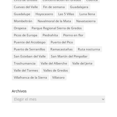
Cuevas del Valle
Fin de semana
Guadalajara
Guadalupe
Hoyocasero
Las 5 Villas
Luna llena
Mombeltrán
Navalmoral de la Mata
Navatasierra
Oropesa
Parque Regional Sierra de Gredos
Picos de Europa
Piedrahíta
Piorno en flor
Puente del Arzobispo
Puerto del Pico
Puerto de Serranillos
Ramacastañas
Ruta nocturna
San Esteban del Valle
San Martín del Pimpollar
Trashumancia
Valle del Alberche
Valle del Jerte
Valle del Tormes
Valles de Gredos
Villafranca de la Sierra
Villatoro
Archivos
Archivos