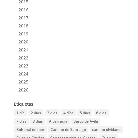
2015
2016
2017
2018
2019
2020
2021
2022
2023
2024
2025
2026
Etiquetas
1 día
2 días
3 días
4 días
5 días
6 días
7 días
8 días
Albarracín
Barco de Ávila
Bohonal de Ibor
Camino de Santiago
camino olvidado
Circo de Gredos
Concentración en Gredos
Cuenca