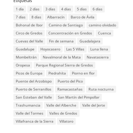
Etiquetas
1 día
2 días
3 días
4 días
5 días
6 días
7 días
8 días
Albarracín
Barco de Ávila
Bohonal de Ibor
Camino de Santiago
camino olvidado
Circo de Gredos
Concentración en Gredos
Cuenca
Cuevas del Valle
Fin de semana
Guadalajara
Guadalupe
Hoyocasero
Las 5 Villas
Luna llena
Mombeltrán
Navalmoral de la Mata
Navatasierra
Oropesa
Parque Regional Sierra de Gredos
Picos de Europa
Piedrahíta
Piorno en flor
Puente del Arzobispo
Puerto del Pico
Puerto de Serranillos
Ramacastañas
Ruta nocturna
San Esteban del Valle
San Martín del Pimpollar
Trashumancia
Valle del Alberche
Valle del Jerte
Valle del Tormes
Valles de Gredos
Villafranca de la Sierra
Villatoro