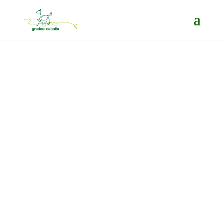
ORGANIZAMOS RUTAS Y
EXCURSIONES A CABALLO
DESDE 1981
Gredos a Caballo es una empresa
pionera en España del turismo
ecuestre. Desde 1981, hemos
realizado rutas no solamente en la
sierra y los valles de Gredos si no