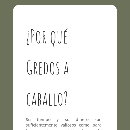
¿Por qué
Gredos a
caballo?
Su tiempo y su dinero son
suficientemente valiosos como para