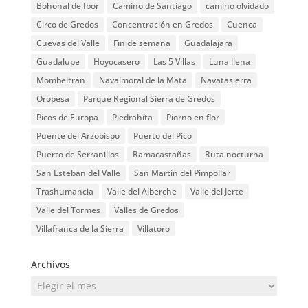
Bohonal de Ibor
Camino de Santiago
camino olvidado
Circo de Gredos
Concentración en Gredos
Cuenca
Cuevas del Valle
Fin de semana
Guadalajara
Guadalupe
Hoyocasero
Las 5 Villas
Luna llena
Mombeltrán
Navalmoral de la Mata
Navatasierra
Oropesa
Parque Regional Sierra de Gredos
Picos de Europa
Piedrahíta
Piorno en flor
Puente del Arzobispo
Puerto del Pico
Puerto de Serranillos
Ramacastañas
Ruta nocturna
San Esteban del Valle
San Martín del Pimpollar
Trashumancia
Valle del Alberche
Valle del Jerte
Valle del Tormes
Valles de Gredos
Villafranca de la Sierra
Villatoro
Archivos
Archivos