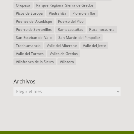
Oropesa
Parque Regional Sierra de Gredos
Picos de Europa
Piedrahíta
Piorno en flor
Puente del Arzobispo
Puerto del Pico
Puerto de Serranillos
Ramacastañas
Ruta nocturna
San Esteban del Valle
San Martín del Pimpollar
Trashumancia
Valle del Alberche
Valle del Jerte
Valle del Tormes
Valles de Gredos
Villafranca de la Sierra
Villatoro
Archivos
Archivos