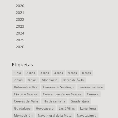
2020
2021
2022
2023
2024
2025
2026
Etiquetas
1 día
2 días
3 días
4 días
5 días
6 días
7 días
8 días
Albarracín
Barco de Ávila
Bohonal de Ibor
Camino de Santiago
camino olvidado
Circo de Gredos
Concentración en Gredos
Cuenca
Cuevas del Valle
Fin de semana
Guadalajara
Guadalupe
Hoyocasero
Las 5 Villas
Luna llena
Mombeltrán
Navalmoral de la Mata
Navatasierra