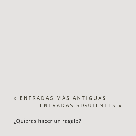
FECHAS: Del 3 al 5 de febrero 2023
HOYOS DEL ESPINO - SAN ESTABEN DEL
VALLE - LA VILLA DE MOMBELTRÁN Con
esta ruta disfrutaremos del comienzo del
verano en Gredos. Del norte y del sur,
con sus contrastes de vegetación,
arquitectura, clima.Recorreremos
milenarios...
« ENTRADAS MÁS ANTIGUAS
ENTRADAS SIGUIENTES »
¿Quieres hacer un regalo?