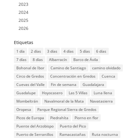
2023
2024
2025
2026
Etiquetas
1 día
2 días
3 días
4 días
5 días
6 días
7 días
8 días
Albarracín
Barco de Ávila
Bohonal de Ibor
Camino de Santiago
camino olvidado
Circo de Gredos
Concentración en Gredos
Cuenca
Cuevas del Valle
Fin de semana
Guadalajara
Guadalupe
Hoyocasero
Las 5 Villas
Luna llena
Mombeltrán
Navalmoral de la Mata
Navatasierra
Oropesa
Parque Regional Sierra de Gredos
Picos de Europa
Piedrahíta
Piorno en flor
Puente del Arzobispo
Puerto del Pico
Puerto de Serranillos
Ramacastañas
Ruta nocturna