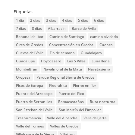
Etiquetas
1 día
2 días
3 días
4 días
5 días
6 días
7 días
8 días
Albarracín
Barco de Ávila
Bohonal de Ibor
Camino de Santiago
camino olvidado
Circo de Gredos
Concentración en Gredos
Cuenca
Cuevas del Valle
Fin de semana
Guadalajara
Guadalupe
Hoyocasero
Las 5 Villas
Luna llena
Mombeltrán
Navalmoral de la Mata
Navatasierra
Oropesa
Parque Regional Sierra de Gredos
Picos de Europa
Piedrahíta
Piorno en flor
Puente del Arzobispo
Puerto del Pico
Puerto de Serranillos
Ramacastañas
Ruta nocturna
San Esteban del Valle
San Martín del Pimpollar
Trashumancia
Valle del Alberche
Valle del Jerte
Valle del Tormes
Valles de Gredos
Villafranca de la Sierra
Villatoro