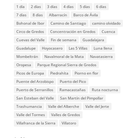
1 día
2 días
3 días
4 días
5 días
6 días
7 días
8 días
Albarracín
Barco de Ávila
Bohonal de Ibor
Camino de Santiago
camino olvidado
Circo de Gredos
Concentración en Gredos
Cuenca
Cuevas del Valle
Fin de semana
Guadalajara
Guadalupe
Hoyocasero
Las 5 Villas
Luna llena
Mombeltrán
Navalmoral de la Mata
Navatasierra
Oropesa
Parque Regional Sierra de Gredos
Picos de Europa
Piedrahíta
Piorno en flor
Puente del Arzobispo
Puerto del Pico
Puerto de Serranillos
Ramacastañas
Ruta nocturna
San Esteban del Valle
San Martín del Pimpollar
Trashumancia
Valle del Alberche
Valle del Jerte
Valle del Tormes
Valles de Gredos
Villafranca de la Sierra
Villatoro