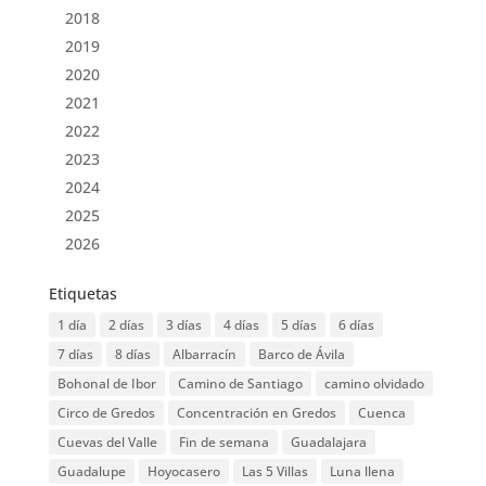
2018
2019
2020
2021
2022
2023
2024
2025
2026
Etiquetas
1 día
2 días
3 días
4 días
5 días
6 días
7 días
8 días
Albarracín
Barco de Ávila
Bohonal de Ibor
Camino de Santiago
camino olvidado
Circo de Gredos
Concentración en Gredos
Cuenca
Cuevas del Valle
Fin de semana
Guadalajara
Guadalupe
Hoyocasero
Las 5 Villas
Luna llena