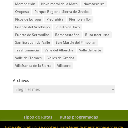
Mombeltrán
Navalmoral de la Mata
Navatasierra
Oropesa
Parque Regional Sierra de Gredos
Picos de Europa
Piedrahíta
Piorno en flor
Puente del Arzobispo
Puerto del Pico
Puerto de Serranillos
Ramacastañas
Ruta nocturna
San Esteban del Valle
San Martín del Pimpollar
Trashumancia
Valle del Alberche
Valle del Jerte
Valle del Tormes
Valles de Gredos
Villafranca de la Sierra
Villatoro
Archivos
Archivos
Tipos de Rutas
Rutas programadas
Ven con tu caballo
Rutas realizadas
Este sitio web utiliza cookies para tener la mejor experiencia de
Hotel Rural Cuarto de Milla