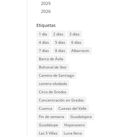
2025
2026
Etiquetas
1 día
2 días
3 días
4 días
5 días
6 días
7 días
8 días
Albarracín
Barco de Ávila
Bohonal de Ibor
Camino de Santiago
camino olvidado
Circo de Gredos
Concentración en Gredos
Cuenca
Cuevas del Valle
Fin de semana
Guadalajara
Guadalupe
Hoyocasero
Las 5 Villas
Luna llena