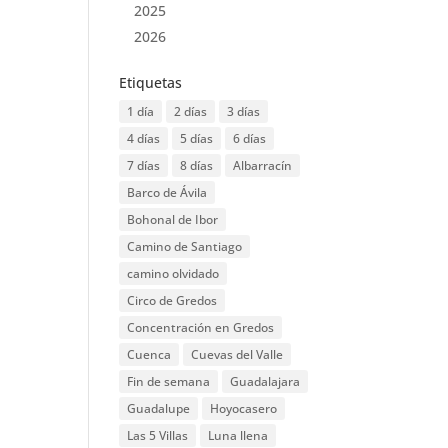
2025
2026
Etiquetas
1 día
2 días
3 días
4 días
5 días
6 días
7 días
8 días
Albarracín
Barco de Ávila
Bohonal de Ibor
Camino de Santiago
camino olvidado
Circo de Gredos
Concentración en Gredos
Cuenca
Cuevas del Valle
Fin de semana
Guadalajara
Guadalupe
Hoyocasero
Las 5 Villas
Luna llena