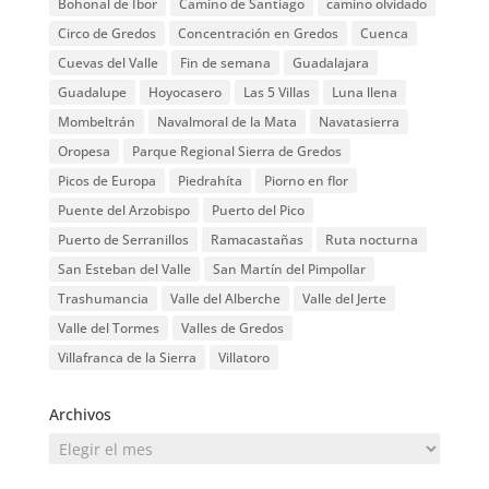
Bohonal de Ibor
Camino de Santiago
camino olvidado
Circo de Gredos
Concentración en Gredos
Cuenca
Cuevas del Valle
Fin de semana
Guadalajara
Guadalupe
Hoyocasero
Las 5 Villas
Luna llena
Mombeltrán
Navalmoral de la Mata
Navatasierra
Oropesa
Parque Regional Sierra de Gredos
Picos de Europa
Piedrahíta
Piorno en flor
Puente del Arzobispo
Puerto del Pico
Puerto de Serranillos
Ramacastañas
Ruta nocturna
San Esteban del Valle
San Martín del Pimpollar
Trashumancia
Valle del Alberche
Valle del Jerte
Valle del Tormes
Valles de Gredos
Villafranca de la Sierra
Villatoro
Archivos
Archivos