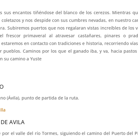
s sus encantos tiñéndose del blanco de los
cerezos.
Mientras qu
s coletazos y nos despide con
sus cumbres nevadas, en nuestro c
era.
Subiremos puertos que nos regalaran vistas increíbles de los v
el frescor primaveral al atravesar castañares, pinares o pra
 estaremos en contacto con tradiciones e historia, recorriendo vía
r pueblos. Caminos por los que el ganado
iba, y va, hacia pasto
en su camino a Yuste
NO
o (Ávila), punto de partida de la ruta.
lla
 DE AVILA
por el valle del río Tormes, siguiendo el camino del Puerto del P