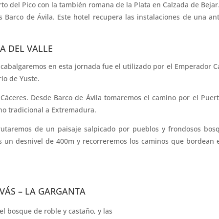
rto del Pico con la también romana de la Plata en Calzada de Bejar
 Barco de Ávila. Este hotel recupera las instalaciones de una an
A DEL VALLE
cabalgaremos en esta jornada fue el utilizado por el Emperador C
rio de Yuste.
y Cáceres. Desde Barco de Ávila tomaremos el camino por el Puer
no tradicional a Extremadura.
sfrutaremos de un paisaje salpicado por pueblos y frondosos bos
os un desnivel de 400m y recorreremos los caminos que bordean e
RVÁS – LA GARGANTA
l bosque de roble y castaño, y las