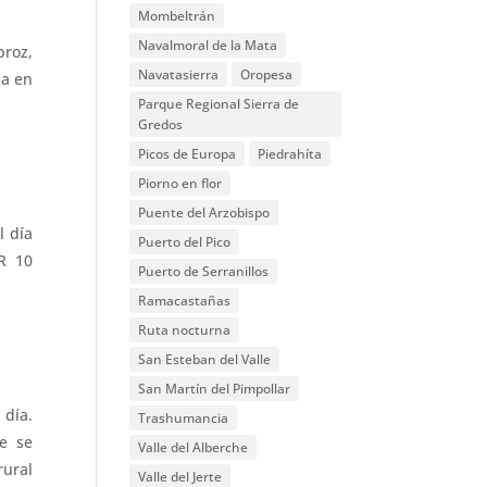
Mombeltrán
Navalmoral de la Mata
broz,
Navatasierra
Oropesa
za en
Parque Regional Sierra de
Gredos
Picos de Europa
Piedrahíta
Piorno en flor
Puente del Arzobispo
l día
Puerto del Pico
GR 10
Puerto de Serranillos
Ramacastañas
Ruta nocturna
San Esteban del Valle
San Martín del Pimpollar
 día.
Trashumancia
e se
Valle del Alberche
rural
Valle del Jerte