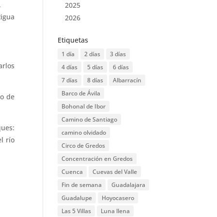
.
2025
tigua
2026
Etiquetas
1 día
2 días
3 días
arlos
4 días
5 días
6 días
7 días
8 días
Albarracín
Barco de Ávila
to de
Bohonal de Ibor
Camino de Santiago
ques:
camino olvidado
l río
Circo de Gredos
Concentración en Gredos
Cuenca
Cuevas del Valle
Fin de semana
Guadalajara
Guadalupe
Hoyocasero
Las 5 Villas
Luna llena