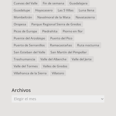
Cuevas del Valle
Fin de semana
Guadalajara
Guadalupe
Hoyocasero
Las 5 Villas
Luna llena
Mombeltrán
Navalmoral de la Mata
Navatasierra
Oropesa
Parque Regional Sierra de Gredos
Picos de Europa
Piedrahíta
Piorno en flor
Puente del Arzobispo
Puerto del Pico
Puerto de Serranillos
Ramacastañas
Ruta nocturna
San Esteban del Valle
San Martín del Pimpollar
Trashumancia
Valle del Alberche
Valle del Jerte
Valle del Tormes
Valles de Gredos
Villafranca de la Sierra
Villatoro
Archivos
Archivos