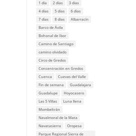
1 día
2 días
3 días
4 días
5 días
6 días
7 días
8 días
Albarracín
Barco de Ávila
Bohonal de Ibor
Camino de Santiago
camino olvidado
Circo de Gredos
Concentración en Gredos
Cuenca
Cuevas del Valle
Fin de semana
Guadalajara
Guadalupe
Hoyocasero
Las 5 Villas
Luna llena
Mombeltrán
Navalmoral de la Mata
Navatasierra
Oropesa
Parque Regional Sierra de