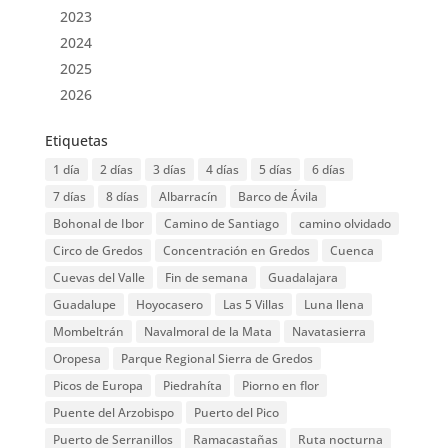
2023
2024
2025
2026
Etiquetas
1 día
2 días
3 días
4 días
5 días
6 días
7 días
8 días
Albarracín
Barco de Ávila
Bohonal de Ibor
Camino de Santiago
camino olvidado
Circo de Gredos
Concentración en Gredos
Cuenca
Cuevas del Valle
Fin de semana
Guadalajara
Guadalupe
Hoyocasero
Las 5 Villas
Luna llena
Mombeltrán
Navalmoral de la Mata
Navatasierra
Oropesa
Parque Regional Sierra de Gredos
Picos de Europa
Piedrahíta
Piorno en flor
Puente del Arzobispo
Puerto del Pico
Puerto de Serranillos
Ramacastañas
Ruta nocturna