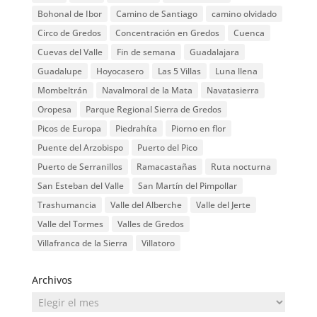
Bohonal de Ibor
Camino de Santiago
camino olvidado
Circo de Gredos
Concentración en Gredos
Cuenca
Cuevas del Valle
Fin de semana
Guadalajara
Guadalupe
Hoyocasero
Las 5 Villas
Luna llena
Mombeltrán
Navalmoral de la Mata
Navatasierra
Oropesa
Parque Regional Sierra de Gredos
Picos de Europa
Piedrahíta
Piorno en flor
Puente del Arzobispo
Puerto del Pico
Puerto de Serranillos
Ramacastañas
Ruta nocturna
San Esteban del Valle
San Martín del Pimpollar
Trashumancia
Valle del Alberche
Valle del Jerte
Valle del Tormes
Valles de Gredos
Villafranca de la Sierra
Villatoro
Archivos
Archivos