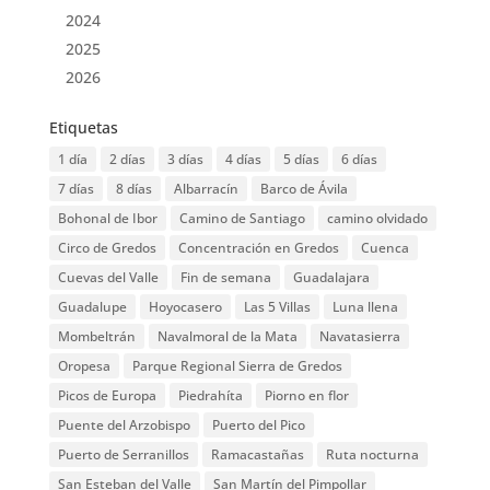
2024
2025
2026
Etiquetas
1 día
2 días
3 días
4 días
5 días
6 días
7 días
8 días
Albarracín
Barco de Ávila
Bohonal de Ibor
Camino de Santiago
camino olvidado
Circo de Gredos
Concentración en Gredos
Cuenca
Cuevas del Valle
Fin de semana
Guadalajara
Guadalupe
Hoyocasero
Las 5 Villas
Luna llena
Mombeltrán
Navalmoral de la Mata
Navatasierra
Oropesa
Parque Regional Sierra de Gredos
Picos de Europa
Piedrahíta
Piorno en flor
Puente del Arzobispo
Puerto del Pico
Puerto de Serranillos
Ramacastañas
Ruta nocturna
San Esteban del Valle
San Martín del Pimpollar